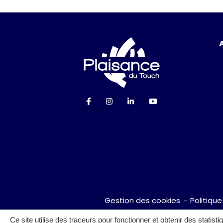
Logo Ville de P
Lien vers le compte Facebook
Lien vers le compte Instag
Lien vers le compte Li
Lien vers la cha
Gestion des cookies
Politique
Ce site utilise des traceurs pour fonctionner et obtenir des statisti