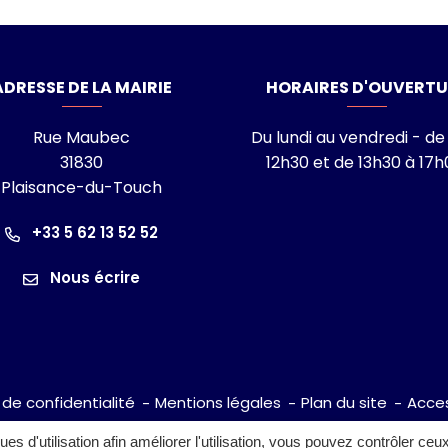
laisance-du-Touch
ADRESSE DE LA MAIRIE
HORAIRES D'OUVERTU
Rue Maubec
Du lundi au vendredi - de
31830
12h30 et de 13h30 à 17h
Plaisance-du-Touch
ram
nkedin
îne Youtube
+33 5 62 13 52 52
Nous écrire
 de confidentialité
Mentions légales
Plan du site
Acces
ques d'utilisation afin améliorer l'utilisation, vous pouvez contrôler ceu