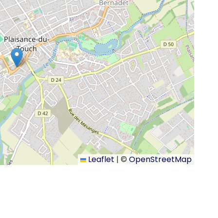
Leaflet
|
©
OpenStreetMap