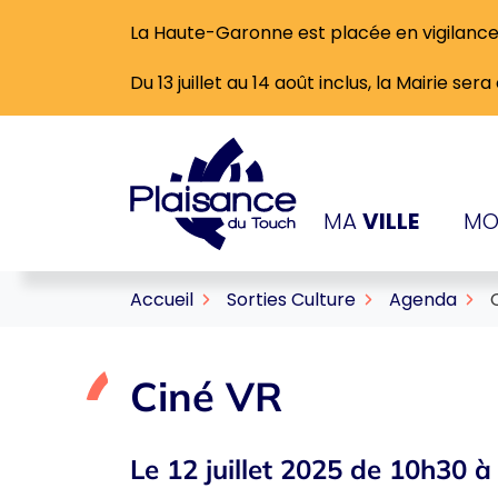
Gestion des traceurs
Aller
La Haute-Garonne est placée en vigilance
au
contenu
Du 13 juillet au 14 août inclus, la Mairie se
Logo Ville de Plaisance-
MA
VILLE
MO
Accueil
Sorties Culture
Agenda
Ciné VR
Le
12
juillet
2025
de 10h30 à