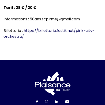
Tarif : 28 € / 20 €
Informations : 50ans.scp.rme@gmail.com
Billetterie :
https://billetterie.festik.net/pink-city-
orchestra/
Logo Ville de Plai
Lien vers le compte Facebook
Lien vers le compte Instagra
Lien vers le compte Linke
Lien vers la chaîn