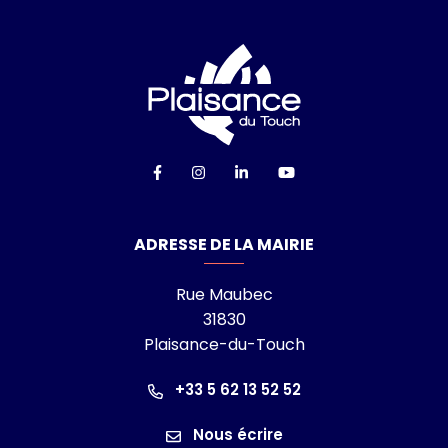
Logo Ville de Plai
Lien vers le compte Facebook
Lien vers le compte Instagra
Lien vers le compte Linke
Lien vers la chaîn
ADRESSE DE LA MAIRIE
Rue Maubec
31830
Plaisance-du-Touch
+33 5 62 13 52 52
Nous écrire