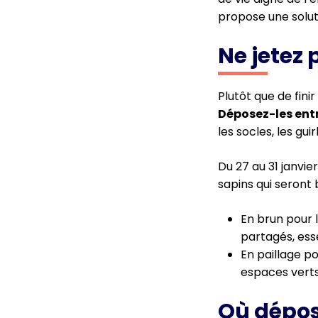
propose une solut
Ne jetez 
Plutôt que de fini
Déposez-les entre
les socles, les gu
Du 27 au 31 janvie
sapins qui seront 
En brun pour 
partagés, ess
En paillage po
espaces vert
Où dépos