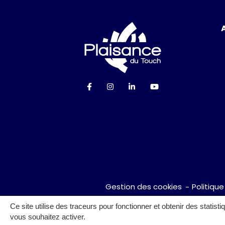
Logo Ville de P
Lien vers le compte Facebook
Lien vers le compte Instag
Lien vers le compte Li
Lien vers la cha
Gestion des cookies
Politique
Ce site utilise des traceurs pour fonctionner et obtenir des statisti
vous souhaitez activer.