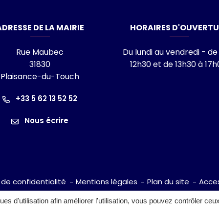
laisance-du-Touch
ADRESSE DE LA MAIRIE
HORAIRES D'OUVERTU
Rue Maubec
Du lundi au vendredi - de
31830
12h30 et de 13h30 à 17h
Plaisance-du-Touch
ram
nkedin
îne Youtube
+33 5 62 13 52 52
Nous écrire
 de confidentialité
Mentions légales
Plan du site
Acces
ques d'utilisation afin améliorer l'utilisation, vous pouvez contrôler ceu