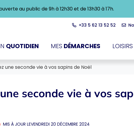
ra ouverte au public de 9h à 12h30 et de 13h30 à 17h.
+33 5 62 13 52 52
No
du-Touch
N
QUOTIDIEN
MES
DÉMARCHES
LOISIRS
z une seconde vie à vos sapins de Noël
une seconde vie à vos sap
MIS À JOUR LE
VENDREDI 20 DÉCEMBRE 2024