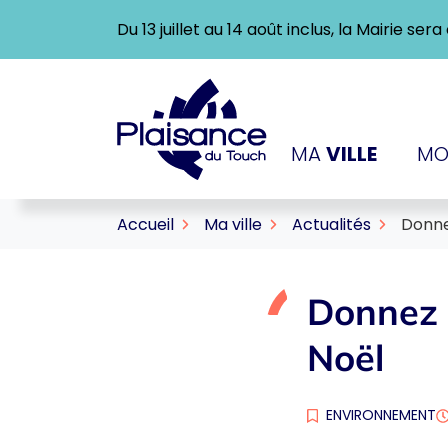
Gestion des traceurs
Aller
Du 13 juillet au 14 août inclus, la Mairie se
au
contenu
Logo Ville de Plaisance-
MA
VILLE
MO
Accueil
Ma ville
Actualités
Donne
Donnez 
Noël
ENVIRONNEMENT