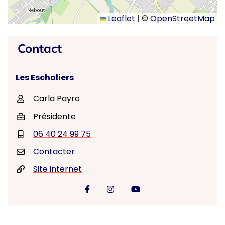
Leaflet
|
©
OpenStreetMap
Contact
Les Escholiers
Carla Payro
Présidente
06 40 24 99 75
Contacter
Site internet
Visiter la page Facebook (nouvell
Visiter la page Instagram (n
Visiter la page youtu