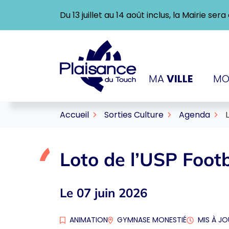
Gestion des traceurs
Aller
Du 13 juillet au 14 août inclus, la Mairie se
au
contenu
Logo Ville de Plaisance-
MA
VILLE
MO
Accueil
Sorties Culture
Agenda
Loto de l’USP Footb
Le
07
juin
2026
ANIMATION
GYMNASE MONESTIÉ
MIS À JO