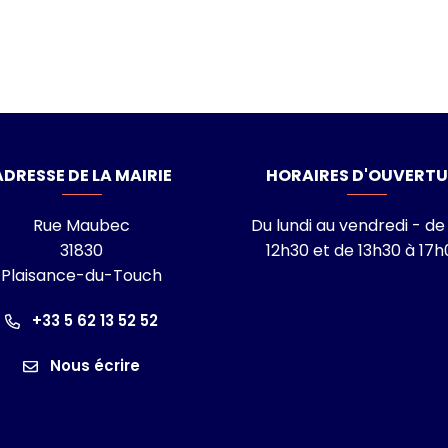
laisance-du-Touch
ADRESSE DE LA MAIRIE
HORAIRES D'OUVERTU
Rue Maubec
Du lundi au vendredi - de
31830
12h30 et de 13h30 à 17h
Plaisance-du-Touch
ram
nkedin
îne Youtube
+33 5 62 13 52 52
Nous écrire