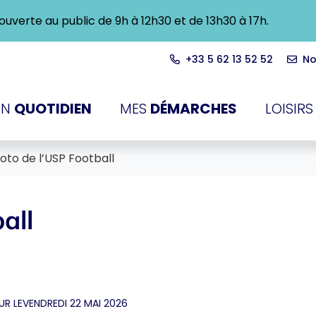
ra ouverte au public de 9h à 12h30 et de 13h30 à 17h.
+33 5 62 13 52 52
No
du-Touch
N
QUOTIDIEN
MES
DÉMARCHES
LOISIRS
Loto de l’USP Football
all
UR LE
VENDREDI 22 MAI 2026