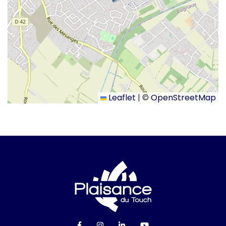
Leaflet
|
©
OpenStreetMap
Logo Ville de Plai
Lien vers le compte Facebook
Lien vers le compte Instagra
Lien vers le compte Linke
Lien vers la chaîn