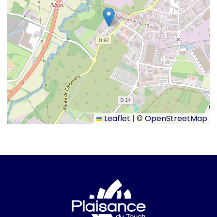
Leaflet
|
©
OpenStreetMap
Logo Ville de Plai