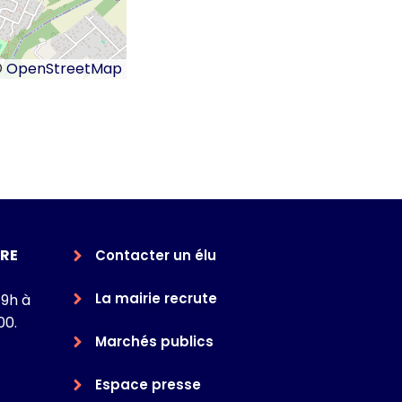
©
OpenStreetMap
RE
Contacter un élu
La mairie recrute
 9h à
00.
Marchés publics
Espace presse