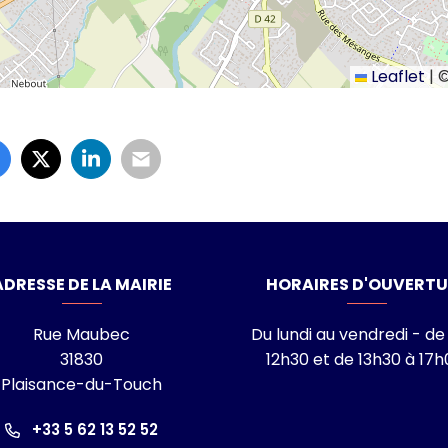
Leaflet
|
laisance-du-Touch
ADRESSE DE LA MAIRIE
HORAIRES D'OUVERTU
Rue Maubec
Du lundi au vendredi - de
31830
12h30 et de 13h30 à 17h
Plaisance-du-Touch
ram
nkedin
îne Youtube
+33 5 62 13 52 52