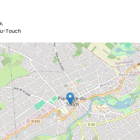
e,
du-Touch