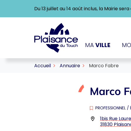
Gestion des traceurs
Aller
Du 13 juillet au 14 août inclus, la Mairie se
au
contenu
Logo Ville de Plaisance-
MA
VILLE
MO
Accueil
Annuaire
Marco Fabre
Marco F
PROFESSIONNEL
/
Infos utiles
1bis Rue Laure
31830 Plaisa