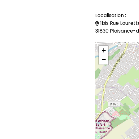
Localisation :
1bis Rue Laurett
31830 Plaisance-
+
−