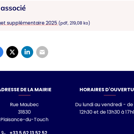
associé
get supplémentaire 2025
(pdf, 219,08 ko)
laisance-du-Touch
ADRESSE DE LA MAIRIE
HORAIRES D'OUVERTU
Rue Maubec
Du lundi au vendredi - de
31830
12h30 et de 13h30 à 17h
Plaisance-du-Touch
ram
nkedin
îne Youtube
+33 5 62 13 52 52