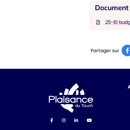
Document 
25-61 bud
Partager sur
Logo Ville de P
Lien vers le compte Facebook
Lien vers le compte Instag
Lien vers le compte Li
Lien vers la cha