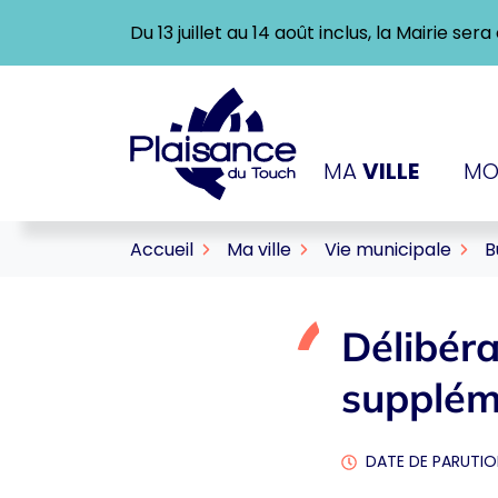
Gestion des traceurs
Aller
Du 13 juillet au 14 août inclus, la Mairie se
au
contenu
Logo Ville de Plaisance-
MA
VILLE
MO
Accueil
Ma ville
Vie municipale
B
Délibér
supplém
DATE DE PARUTION