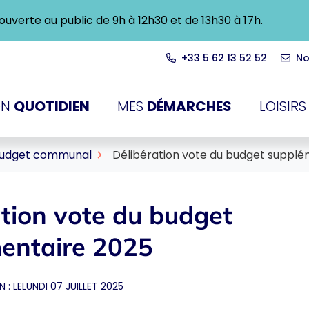
ra ouverte au public de 9h à 12h30 et de 13h30 à 17h.
+33 5 62 13 52 52
No
du-Touch
N
QUOTIDIEN
MES
DÉMARCHES
LOISIRS
udget communal
Délibération vote du budget supplé
ation vote du budget
entaire 2025
 : LE
LUNDI 07 JUILLET 2025