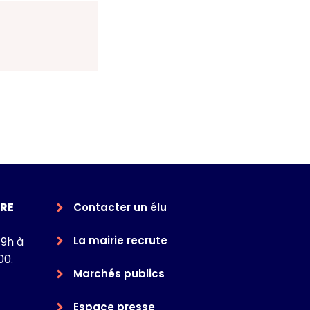
RE
Contacter un élu
La mairie recrute
 9h à
00.
Marchés publics
Espace presse