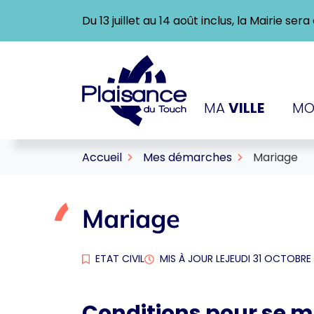
Gestion des traceurs
Aller
Du 13 juillet au 14 août inclus, la Mairie se
au
contenu
Logo Ville de Plaisance-
MA
VILLE
MO
Accueil
Mes démarches
Mariage
Mariage
ETAT CIVIL
MIS À JOUR LE
JEUDI 31 OCTOBRE
Conditions pour se 