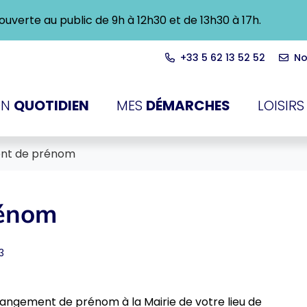
ra ouverte au public de 9h à 12h30 et de 13h30 à 17h.
+33 5 62 13 52 52
No
du-Touch
N
QUOTIDIEN
MES
DÉMARCHES
LOISIRS
nt de prénom
rénom
3
ngement de prénom à la Mairie de votre lieu de