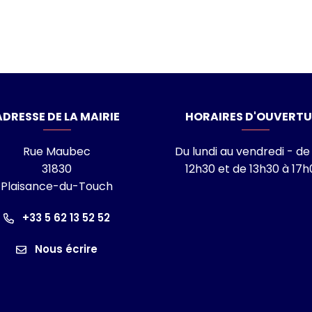
laisance-du-Touch
ADRESSE DE LA MAIRIE
HORAIRES D'OUVERTU
Rue Maubec
Du lundi au vendredi - de
31830
12h30 et de 13h30 à 17h
Plaisance-du-Touch
ram
nkedin
îne Youtube
+33 5 62 13 52 52
Nous écrire