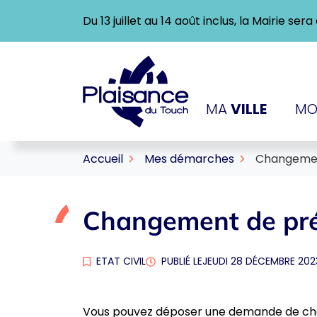
Gestion des traceurs
Aller
Du 13 juillet au 14 août inclus, la Mairie se
au
contenu
Logo Ville de Plaisance-
MA
VILLE
MO
Accueil
Mes démarches
Changeme
Changement de p
ETAT CIVIL
PUBLIÉ LE
JEUDI 28 DÉCEMBRE 202
Vous pouvez déposer une demande de cha