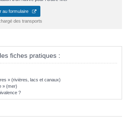
r au formulaire
chargé des transports
les fiches pratiques :
es » (rivières, lacs et canaux)
e » (mer)
uivalence ?