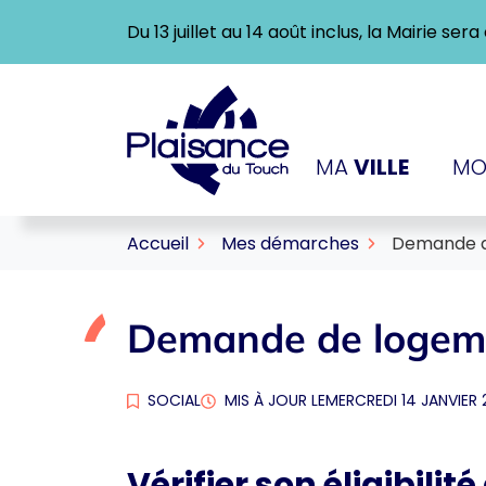
Gestion des traceurs
Aller
Du 13 juillet au 14 août inclus, la Mairie se
au
contenu
Logo Ville de Plaisance-
MA
VILLE
MO
Accueil
Mes démarches
Demande d
Demande de logeme
SOCIAL
MIS À JOUR LE
MERCREDI 14 JANVIER 
Vérifier son éligibili