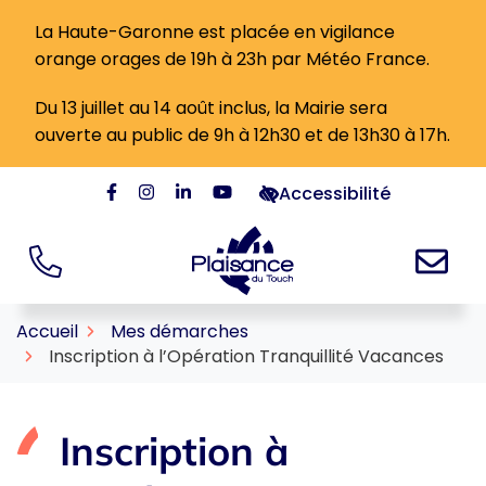
Gestion des traceurs
Aller
La Haute-Garonne est placée en vigilance
au
orange orages de 19h à 23h par Météo France.
contenu
Du 13 juillet au 14 août inclus, la Mairie sera
ouverte au public de 9h à 12h30 et de 13h30 à 17h.
Accessibilité
Lien vers le compte Facebook
Lien vers le compte Instagram
Lien vers le compte Linkedin
Lien vers la chaîne Youtube
Logo Ville de Plaisan
Accueil
Mes démarches
Inscription à l’Opération Tranquillité Vacances
Inscription à