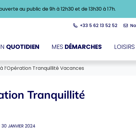
ra ouverte au public de 9h à 12h30 et de 13h30 à 17h.
+33 5 62 13 52 52
No
du-Touch
N
QUOTIDIEN
MES
DÉMARCHES
LOISIRS
 à l’Opération Tranquillité Vacances
ation Tranquillité
 30 JANVIER 2024