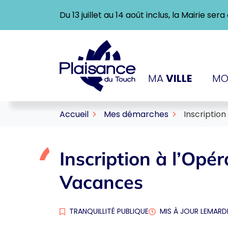
Gestion des traceurs
Aller
Du 13 juillet au 14 août inclus, la Mairie se
au
contenu
Logo Ville de Plaisance-
MA
VILLE
MO
Accueil
Mes démarches
Inscription
Inscription à l’Opér
Vacances
TRANQUILLITÉ PUBLIQUE
MIS À JOUR LE
MARDI