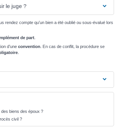
r le juge ?
us rendez compte qu’un bien a été oublié ou sous-évalué lors
mplément de part
.
ction d’une
convention
. En cas de conflit, la procédure se
bligatoire
.
ge des biens des époux ?
ocès civil ?