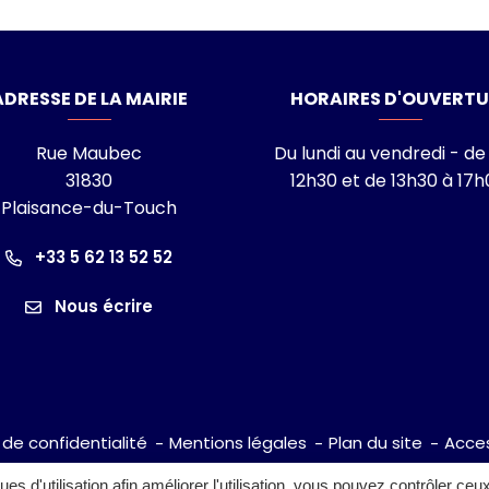
laisance-du-Touch
ADRESSE DE LA MAIRIE
HORAIRES D'OUVERTU
Rue Maubec
Du lundi au vendredi - de
31830
12h30 et de 13h30 à 17h
Plaisance-du-Touch
ram
nkedin
îne Youtube
+33 5 62 13 52 52
Nous écrire
 de confidentialité
Mentions légales
Plan du site
Acces
ques d'utilisation afin améliorer l'utilisation, vous pouvez contrôler ceu