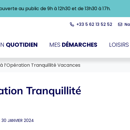
ra ouverte au public de 9h à 12h30 et de 13h30 à 17h.
+33 5 62 13 52 52
No
du-Touch
N
QUOTIDIEN
MES
DÉMARCHES
LOISIRS
 à l’Opération Tranquillité Vacances
ation Tranquillité
 30 JANVIER 2024