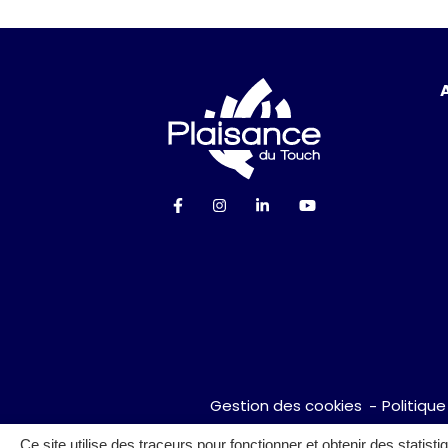
Logo Ville de P
Lien vers le compte Facebook
Lien vers le compte Instag
Lien vers le compte Li
Lien vers la cha
Gestion des cookies
Politique
Ce site utilise des traceurs pour fonctionner et obtenir des statisti