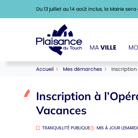
Gestion des traceurs
Aller
Du 13 juillet au 14 août inclus, la Mairie se
au
contenu
Logo Ville de Plaisance-
MA
VILLE
MO
Accueil
Mes démarches
Inscription
Inscription à l’Opér
Vacances
TRANQUILLITÉ PUBLIQUE
MIS À JOUR LE
MARDI