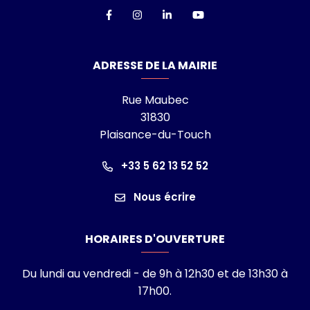
Lien vers le compte Facebook
Lien vers le compte Instagra
Lien vers le compte Linke
Lien vers la chaîn
ADRESSE DE LA MAIRIE
Rue Maubec
31830
Plaisance-du-Touch
+33 5 62 13 52 52
Nous écrire
HORAIRES D'OUVERTURE
Du lundi au vendredi - de 9h à 12h30 et de 13h30 à
17h00.